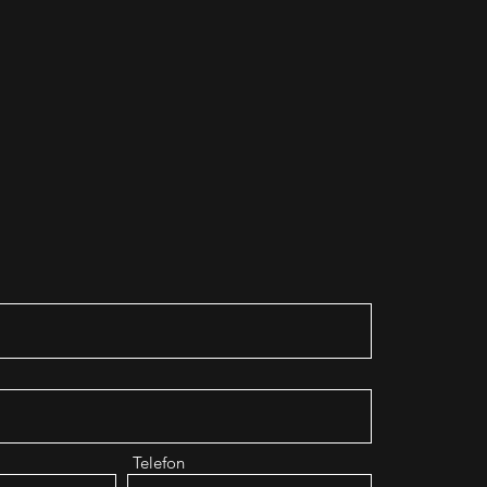
KONTAKT
en? Bitte zögern Sie nicht, uns zu kontaktieren. Wir
helfen Ihnen gerne weiter!
anagement@stockholmgolden.com
+46 70 87 49 503
Telefon