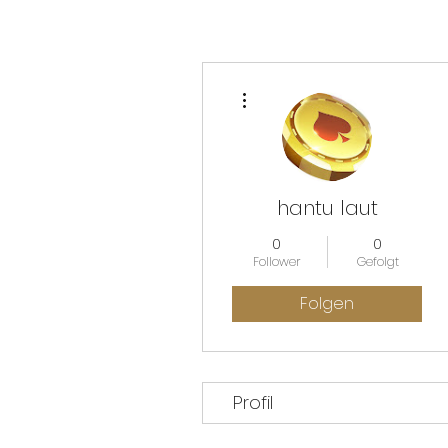
Weitere Optionen
hantu laut
0
0
Follower
Gefolgt
Folgen
Profil