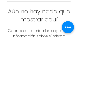
Aún no hay nada que
mostrar aquí
Cuando este miembro agregue
información sobre sí mismo,
podrás verla aquí.
CONTACT
Email:
management@swimopenstoc
kholm.se
Phone:
+46 70 87 49 503
Address:
Sickla allé 2-4, 131 65 Nacka
© Federación Sueca de Natación