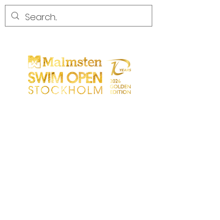
WETTBEWERB
WETTBEWERB
PARTICIPANTS
EINKAUFEN
PARTNER
PARTNER
KONTAKT
Sökresultat