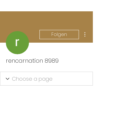
Weitere Optionen
Folgen
rencarnation 8989