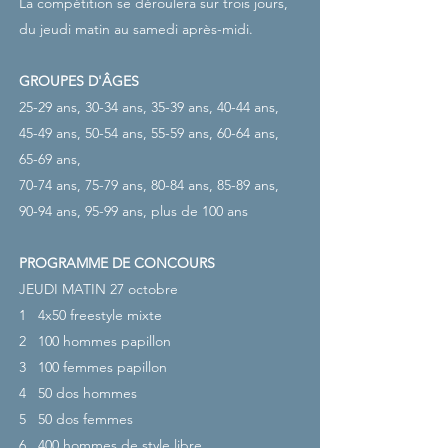
La compétition se déroulera sur trois jours,
du jeudi matin au samedi après-midi.
GROUPES D'ÂGES
25-29 ans, 30-34 ans, 35-39 ans, 40-44 ans,
45-49 ans, 50-54 ans, 55-59 ans, 60-64 ans,
65-69 ans,
70-74 ans, 75-79 ans, 80-84 ans, 85-89 ans,
90-94 ans, 95-99 ans, plus de 100 ans
PROGRAMME DE CONCOURS
JEUDI MATIN 27 octobre
1
4x50 freestyle mixte
2
100 hommes papillon
3
100 femmes papillon
4
50 dos hommes
5
50 dos femmes
6
400 hommes de style libre