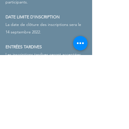
participants.
DATE LIMITE D'INSCRIPTION
La date de clôture des inscriptions sera le
14 septembre 2022.
ENTRÉES TARDIVES
Les inscriptions tardives seront acceptées
jusqu'au 15 octobre au prix de 400 SEK par
événement. Les dernières inscriptions
seront acceptées si les limitations de
chaleur ne s'appliquent pas.
MAILLOTS DE BAIN
Les mêmes règlements sur les maillots de
bain que pour la natation en piscine seront
appliqués
pour les masters à partir du 16