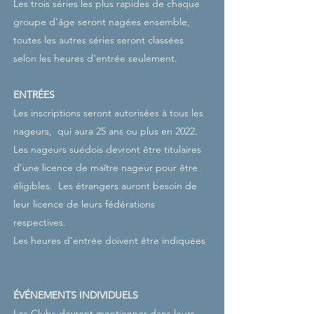
Les trois séries les plus rapides de chaque
groupe d'âge seront nagées ensemble,
toutes les autres séries seront classées
selon les heures d'entrée seulement.
ENTRÉES
Les inscriptions seront autorisées à tous les
nageurs,
qui aura 25 ans ou plus en 2022.
Les nageurs suédois devront être titulaires
d'une licence de maître nageur pour être
éligibles.
Les étrangers auront besoin de
leur licence de leurs fédérations
respectives.
Les heures d'entrée doivent être indiquées
ÉVÉNEMENTS INDIVIDUELS
Les Clubs devront mentionner dans leurs