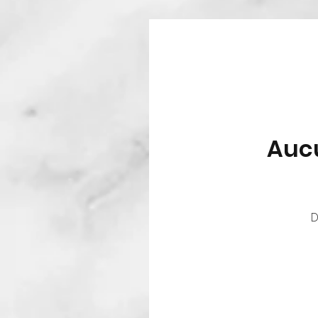
Aucu
D