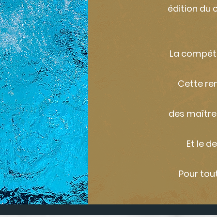
édition du
La compéti
Cette re
des maître
Et le d
Pour tou