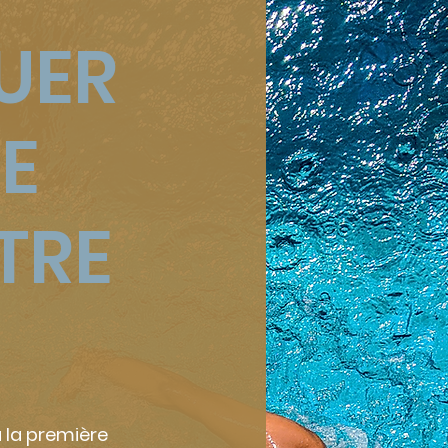
UER
E
TRE
à la première