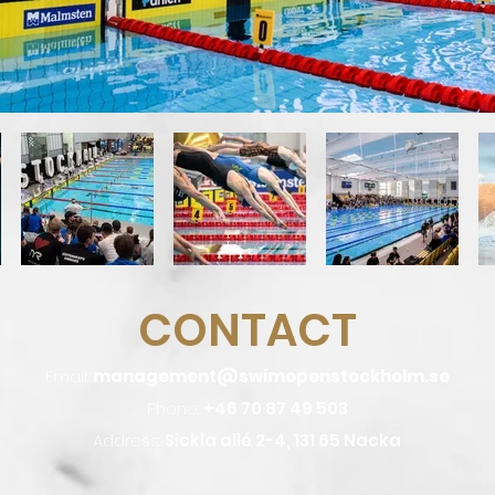
CONTACT
Email:
management@swimopenstockholm.se
Phone:
+46 70 87 49 503
Address:
Sickla allé 2-4, 131 65 Nacka