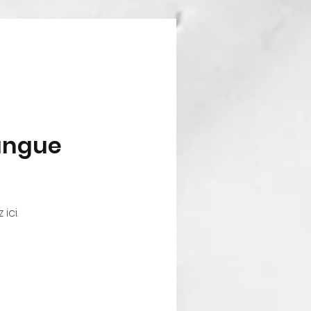
langue
ici.