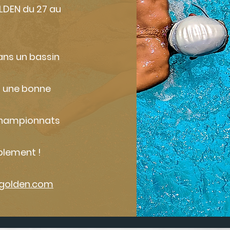
LDEN du 27 au
ans un bassin
s une bonne
 championnats
blement !
olden.com