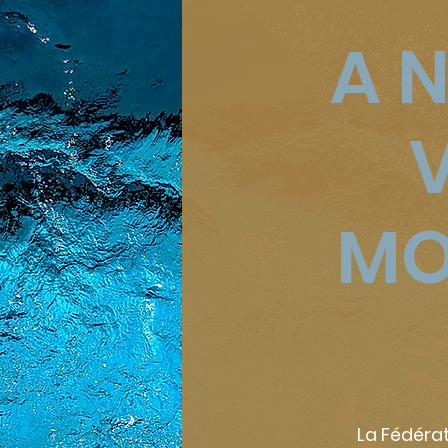
A 
MO
La Fédérat