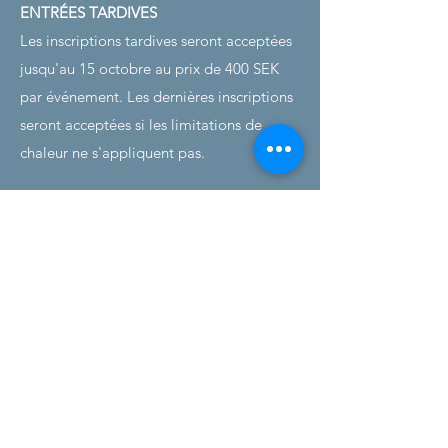
ENTRÉES TARDIVES
Les inscriptions tardives seront acceptées
jusqu'au 15 octobre au prix de 400 SEK
par événement. Les dernières inscriptions
seront acceptées si les limitations de
chaleur ne s'appliquent pas.
MAILLOTS DE BAIN
Les mêmes règlements sur les maillots de
bain que pour la natation en piscine seront
appliqués
pour les masters à partir du 16
janvier 2010.
RÈGLEMENT DU CONCOURS
Les événements suivront les règles « UN
SEUL DÉPART ».
Les trois séries les plus