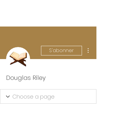
CONTACT
Sökresultat
Plus d'actions
S'abonner
Douglas Riley